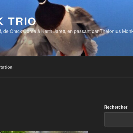
 TRIO
tif, de Chick Corea à Keith Jarett, en passant par Thelonius Mon
tation
Rechercher