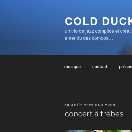
Aller
au
COLD DUCK
contenu
principal
un trio de jazz complice et créa
entendu des compos…
musique
contact
présen
PUBLIÉ
10 AOÛT 2023
PAR
YVES
LE
concert à trèbes